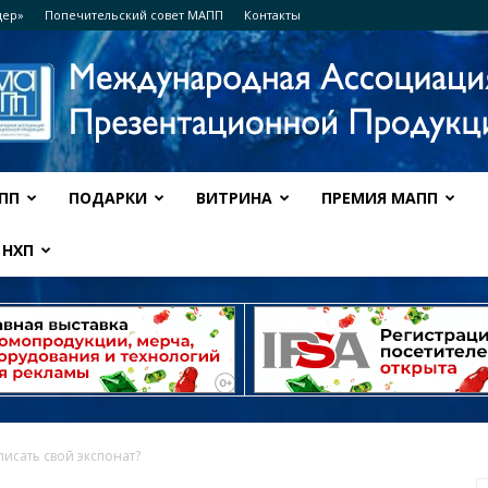
дер»
Попечительский совет МАПП
Контакты
ПП
ПОДАРКИ
ВИТРИНА
ПРЕМИЯ МАПП
Ассоциация
НХП
МАПП
писать свой экспонат?