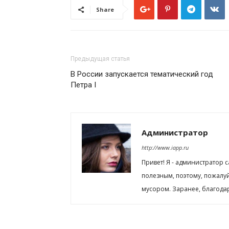
Share
Предыдущая статья
В России запускается тематический год
Петра I
Администратор
http://www.iapp.ru
Привет! Я - администратор 
полезным, поэтому, пожалу
мусором. Заранее, благода