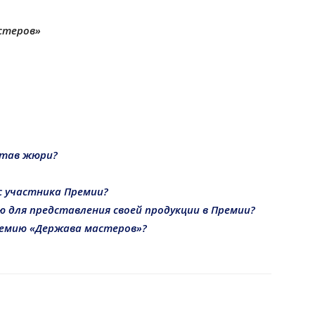
стеров»
остав жюри?
с участника Премии?
ю для представления своей продукции в Премии?
ремию «Держава мастеров»?