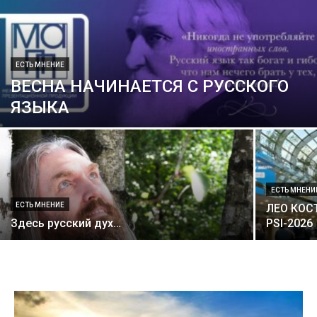
ЕСТЬ МНЕНИЕ
ВЕСНА НАЧИНАЕТСЯ С РУССКОГО
ЯЗЫКА
ЕСТЬ МНЕНИ
ЕСТЬ МНЕНИЕ
ЛЕО КОС
Здесь русский дух…
PSI-2026