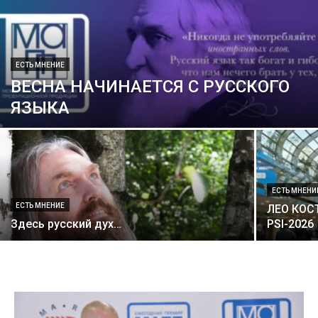
ЕСТЬ МНЕНИЕ
ВЕСНА НАЧИНАЕТСЯ С РУССКОГО
ЯЗЫКА
ЕСТЬ МНЕНИ
ЕСТЬ МНЕНИЕ
ЛЕО КОС
Здесь русский дух…
PSI-2026