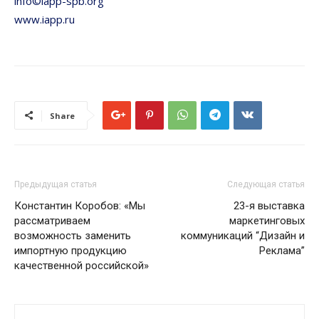
info©iapp-spb.org
www.iapp.ru
Share
Предыдущая статья
Следующая статья
Константин Коробов: «Мы
23-я выставка
рассматриваем
маркетинговых
возможность заменить
коммуникаций “Дизайн и
импортную продукцию
Реклама”
качественной российской»