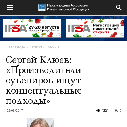
На главную
Новости Премии
Сергей Клюев:
«Производители
сувениров ищут
концептуальные
подходы»
22/03/2017
1321
0