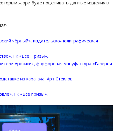
 которым жюри будет оценивать данные изделия в
025:
ский чёрный», издательско-полиграфическая
тво», ГК «Все Призы».
ители Арктики», фарфоровая мануфактура «Галерея
одставке из карагача, Арт Стеклов.
вле», ГК «Все призы»
.