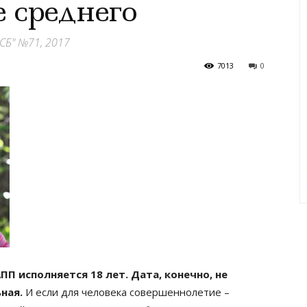
е среднего
СБ" №71, 2017
7013
0
П исполняется 18 лет. Дата, конечно, не
ная.
И если для человека совершеннолетие –