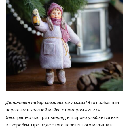
Дополняет набор снеговик на лыжах!
Этот забавный
персонаж в красной майке с номером «2023»
бесстрашно смотрит вперёд и широко улыбается вам
из коробки. При виде этого позитивного малыша в