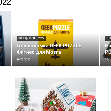
022
ПОБЕДИТЕЛИ — 2022
ПО
Головоломка GEEK PUZZLE
На
Фитнес для Мозга
PU
16/03/2023
26/1