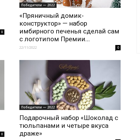
Победители — 2022
«Пряничный домик-
конструктор» — набор
имбирного печенья сделай сам
0
с логотипом Премии...
22/11/2022
0
Победители — 2022
Подарочный набор «Шоколад с
тюльпанами и четыре вкуса
драже»
0