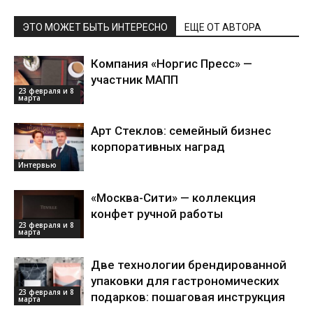
ЭТО МОЖЕТ БЫТЬ ИНТЕРЕСНО
ЕЩЕ ОТ АВТОРА
Компания «Норгис Пресс» —
участник МАПП
23 февраля и 8
марта
Арт Стеклов: семейный бизнес
корпоративных наград
Интервью
«Москва-Сити» — коллекция
конфет ручной работы
23 февраля и 8
марта
Две технологии брендированной
упаковки для гастрономических
23 февраля и 8
подарков: пошаговая инструкция
марта