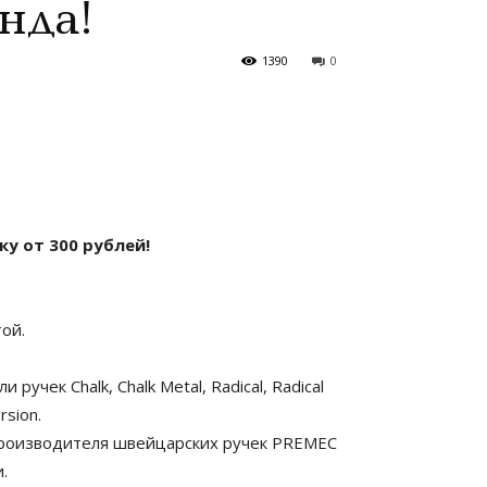
нда!
1390
0
у от 300 рублей!
ой.
 ручек Chalk, Chalk Metal, Radical, Radical
rsion.
производителя швейцарских ручек PREMEC
.