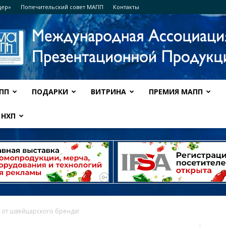
дер»
Попечительский совет МАПП
Контакты
ПП
ПОДАРКИ
ВИТРИНА
ПРЕМИЯ МАПП
Ассоциация
НХП
МАПП
 от швейцарского бренда!