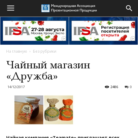
На главную
Без рубрики
Чайный магазин
«Дружба»
14/12/2017
2486
0
Чайная компания «Teamate» приглашает всех