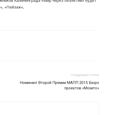
ожников Калининграда «Мир через объектив» будет
», «Пейзаж»,
Следующая статья
Номинант Второй Премии МАПП 2015: Бюро
проектов «Мохито»