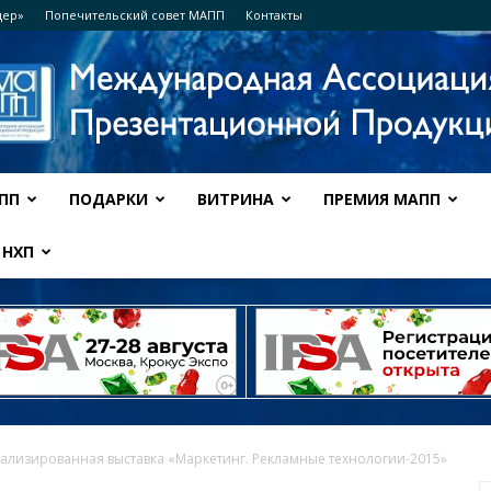
дер»
Попечительский совет МАПП
Контакты
ПП
ПОДАРКИ
ВИТРИНА
ПРЕМИЯ МАПП
Ассоциация
НХП
МАПП
циализированная выставка «Маркетинг. Рекламные технологии-2015»