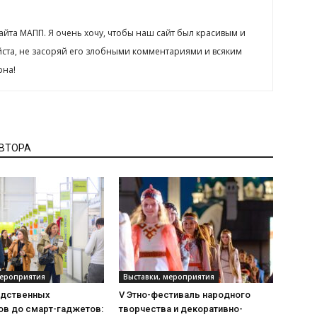
сайта МАПП. Я очень хочу, чтобы наш сайт был красивым и
йста, не засоряй его злобными комментариями и всяким
рна!
АВТОРА
мероприятия
Выставки, мероприятия
одственных
V Этно-фестиваль народного
ов до смарт-гаджетов:
творчества и декоративно-