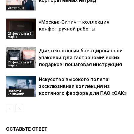
корпоративных наград
Интервью
«Москва-Сити» — коллекция
конфет ручной работы
23 февраля и 8
марта
Две технологии брендированной
упаковки для гастрономических
23 февраля и 8
подарков: пошаговая инструкция
марта
Искусство высокого полета:
эксклюзивная коллекция из
Новости
костяного фарфора для ПАО «ОАК»
компаний
ОСТАВЬТЕ ОТВЕТ