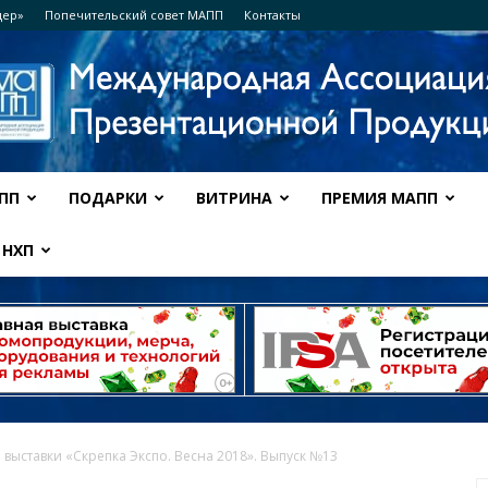
дер»
Попечительский совет МАПП
Контакты
ПП
ПОДАРКИ
ВИТРИНА
ПРЕМИЯ МАПП
Ассоциация
НХП
МАПП
 выставки «Скрепка Экспо. Весна 2018». Выпуск №13