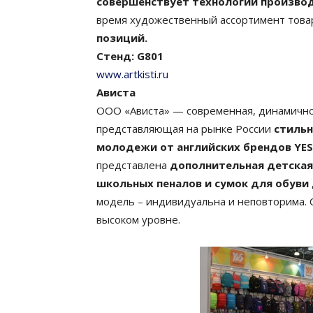
совершенствует технологии производ
время художественный ассортимент това
позиций.
Стенд: G801
www.artkisti.ru
Ависта
ООО «Ависта» — современная, динамично
представляющая на рынке России
стильн
молодежи от английских брендов YES
представлена
дополнительная детская
школьных пеналов и сумок для обуви
модель – индивидуальна и неповторима. 
высоком уровне.