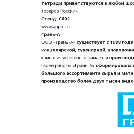
тетради приветствуются в любой шк
товаров России».
Стенд: С602
www.appm.ru
Грань-А
ООО «Грань-А»
существует с 1998 год
канцелярской, сувенирной, упаковоч
компания успешно занимается
производс
своей работы «Грань-А»
сформировала 
большого ассортимента сырья и матер
производство более двух тысяч видо