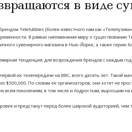
звращаются в виде с
брендом Teletubbies (более известного нам как «Телепузики»
ременности. В рамках напоминания миру о существовании Те
зничного сувенирного магазина в Нью-Йорке, а также серию
всемирная тенденция: для возрождения брендов с каждым го
т первой их телепередачи на BBC, всего десять лет. Такой 
ло $500,000. По словам ее организаторов, они хотят не про
х всем поколениям, в том числе и подросткам, выросшим на 
ровее и предстанут перед более широкой аудиторией, чем т