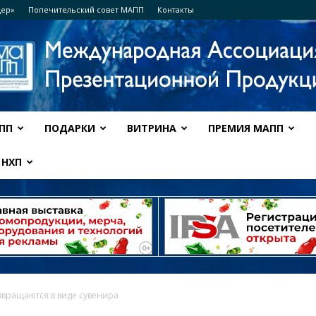
дер»
Попечительский совет МАПП
Контакты
ПП
ПОДАРКИ
ВИТРИНА
ПРЕМИЯ МАПП
Ассоциация
НХП
МАПП
звращаются в виде сувенира