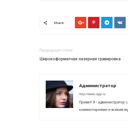
Share
Предыдущая статья
Широкоформатная лазерная гравировка
Администратор
http://www.iapp.ru
Привет! Я - администратор 
комментариями и всяким му