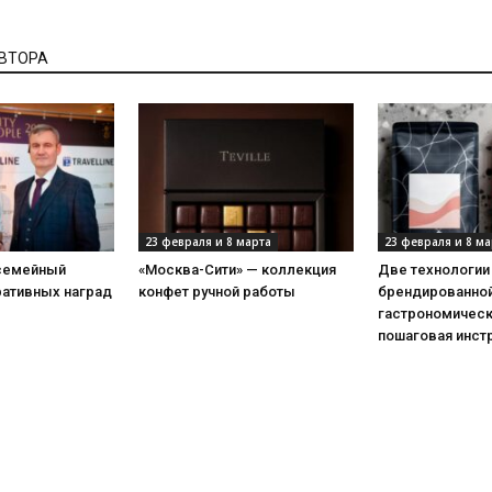
АВТОРА
23 февраля и 8 марта
23 февраля и 8 ма
 семейный
«Москва-Сити» — коллекция
Две технологии
ративных наград
конфет ручной работы
брендированной
гастрономическ
пошаговая инст