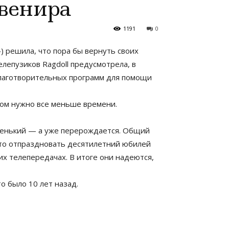
увенира
1191
0
) решила, что пора бы вернуть своих
лепузиков Ragdoll предусмотрела, в
 благотворительных программ для помощи
дом нужно все меньше времени.
маленький — а уже перерождается. Общий
сто отпраздновать десятилетний юбилей
их телепередачах. В итоге они надеются,
о было 10 лет назад.