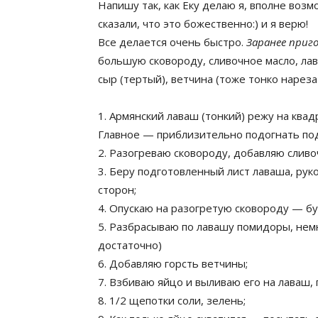
Напишу так, как Еку делаю я, вполне во
сказали, что это божественно:) и я верю!
Все делается очень быстро.
Заранее приг
большую сковороду, сливочное масло, лав
сыр (тертый), ветчина (тоже тонко нарезат
1. Армянский лаваш (тонкий) режу на ква
Главное — приблизительно подогнать по
2. Разогреваю сковороду, добавляю сливоч
3. Беру подготовленный лист лаваша, рук
сторон;
4. Опускаю на разогретую сковороду — б
5. Разбрасываю по лавашу помидоры, нем
достаточно)
6. Добавляю горсть ветчины;
7. Взбиваю яйцо и выливаю его на лаваш,
8. 1/2 щепотки соли, зелень;