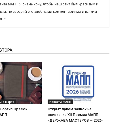
сайта МАПП. Я очень хочу, чтобы наш сайт был красивым и
йста, не засоряй его злобными комментариями и всяким
рна!
АВТОРА
и 8 марта
Новости МАПП
«Норгис Пресс» —
Открыт приём заявок на
МАПП
соискание XII Премии МАПП
«ДЕРЖАВА МАСТЕРОВ — 2026»