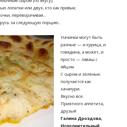
обычным сыром (по вкусу);
ю лопатки или двух, кто как привык;
рочки, переворачивая…
русь за следующую порцию..
Начинки могут быть
разные — и курица, и
говядина, а может, и
просто — лаваш с
яйцом.
С сыром и зеленью
получается как
хачапури.
Вкусно все.
Приятного аппетита,
друзья!
Галина Дроздова,
Исполнительный