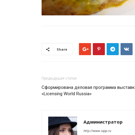
Share
Предыдущая статья
Сформирована деловая программа выставк
«Licensing World Russia»
Администратор
http://www.iapp.ru