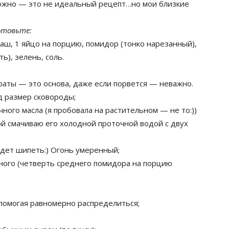
зможно — это не идеальный рецепт…но мои близкие
отовьте:
аш, 1 яйцо на порцию, помидор (тонко нарезанный),
ь), зелень, соль.
драты — это основа, даже если порвется — неважно.
д размер сковороды;
ного масла (я пробовала на растительном — не то:))
ой смачиваю его холодной проточной водой с двух
удет шипеть:) Огонь умеренный;
ного (четверть среднего помидора на порцию
 помогая равномерно распределиться;