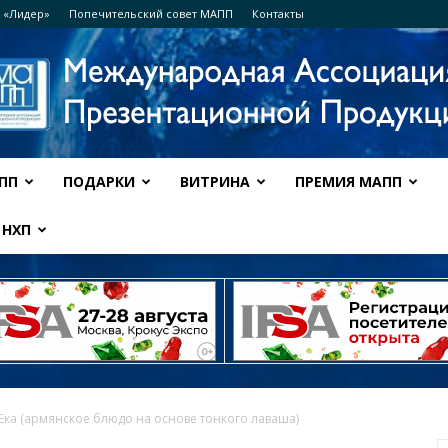
 «Лидер»
Попечительский совет МАПП
Контакты
ПП
ПОДАРКИ
ВИТРИНА
ПРЕМИЯ МАПП
Ассоциация
НХП
МАПП
Ека (армянское блюдо на основе тонкого лаваша)