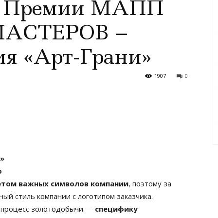
IV Премии МАПП
АСТЕРОВ –
ия «Арт-Грани»
1907
0
»
о
етом важных символов компании
, поэтому за
ый стиль компании с логотипом заказчика.
т процесс золотодобычи —
специфику