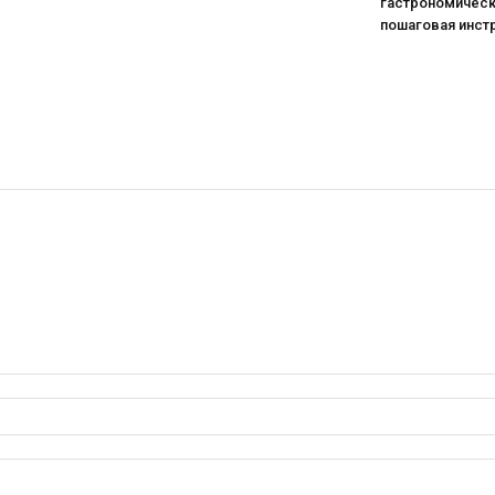
гастрономическ
пошаговая инст