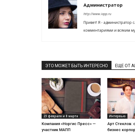
Администратор
http://www.iapp.ru
Привет! Я - администратор 
комментариями и всяким му
ЭТО МОЖЕТ БЫТЬ ИНТЕРЕСНО
ЕЩЕ ОТ 
23 февраля и 8 марта
Интервью
Компания «Норгис Пресс» —
Арт Стеклов:
участник МАПП
бизнес корпо