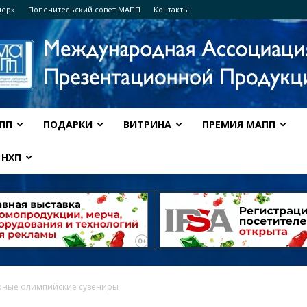
дер»
Попечительский совет МАПП
Контакты
ПП
ПОДАРКИ
ВИТРИНА
ПРЕМИЯ МАПП
Ассоциация
НХП
МАПП
рные олимпийские сувениры