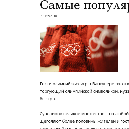
Самые популя
15/02/2010
Гости олимпийских игр в Ванкувере охотн
торгующий олимпийской символикой, нужн
быстро.
Сувениров великое множество – на любой 
щеголяют более половины жителей и гост
символикой и кленовым листочком, о кот