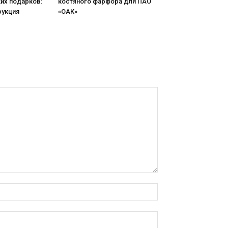
их подарков:
костяного фарфора для ПАО
рукция
«ОАК»