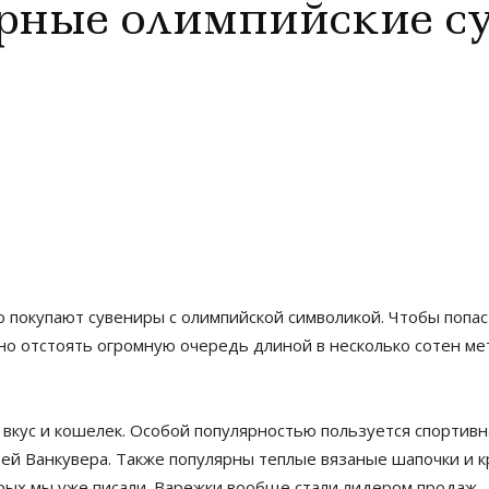
рные олимпийские с
о покупают сувениры с олимпийской символикой. Чтобы попа
о отстоять огромную очередь длиной в несколько сотен мет
вкус и кошелек. Особой популярностью пользуется спортивна
ей Ванкувера. Также популярны теплые вязаные шапочки и к
орых мы уже писали. Варежки вообще стали лидером продаж –