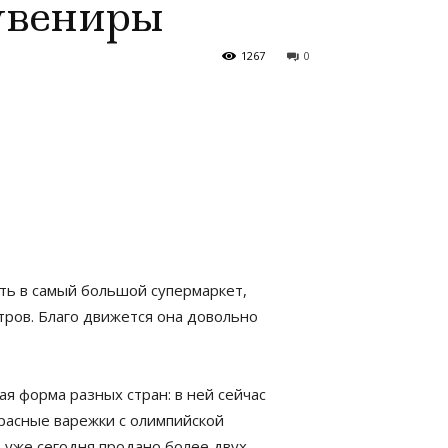
увениры
1267
0
сть в самый большой супермаркет,
ров. Благо движется она довольно
я форма разных стран: в ней сейчас
расные варежки с олимпийской
 уже сегодня продано более двух