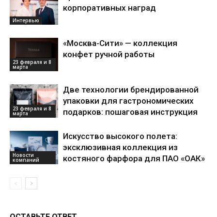
корпоративных наград
Интервью
«Москва-Сити» — коллекция
конфет ручной работы
23 февраля и 8
марта
Две технологии брендированной
упаковки для гастрономических
23 февраля и 8
подарков: пошаговая инструкция
марта
Искусство высокого полета:
эксклюзивная коллекция из
Новости
костяного фарфора для ПАО «ОАК»
компаний
ОСТАВЬТЕ ОТВЕТ