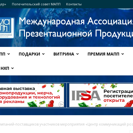
дер»
Попечительский совет МАПП
Контакты
ПП
ПОДАРКИ
ВИТРИНА
ПРЕМИЯ МАПП
Ассоциация
НХП
МАПП
мпаний-поставщиков участников мероприятия «Центр коммуникаций розн