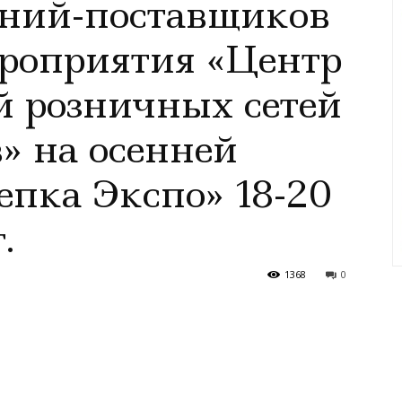
ний-поставщиков
роприятия «Центр
 розничных сетей
» на осенней
епка Экспо» 18-20
.
1368
0