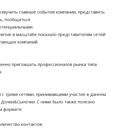
озвучить главные события компании, представить
ь, пообщаться
потенциальными.
ятие в масштабе показало представителям сетей
упающих компаний.
ленно приглашать профессионалов рынка типа
.
 с тремя сетями, принимавшими участие в данном
 Дочки&Cыночки. С ними было также полезно
м формате.
личество контактов.