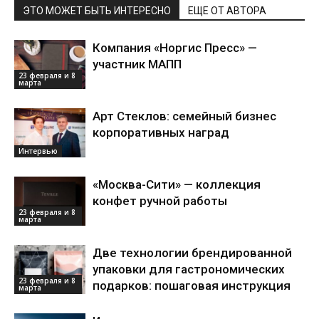
ЭТО МОЖЕТ БЫТЬ ИНТЕРЕСНО
ЕЩЕ ОТ АВТОРА
Компания «Норгис Пресс» —
участник МАПП
23 февраля и 8
марта
Арт Стеклов: семейный бизнес
корпоративных наград
Интервью
«Москва-Сити» — коллекция
конфет ручной работы
23 февраля и 8
марта
Две технологии брендированной
упаковки для гастрономических
23 февраля и 8
подарков: пошаговая инструкция
марта