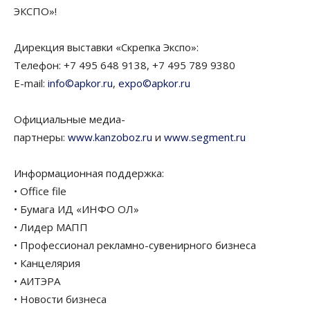
ЭКСПО»!
Дирекция выставки «Скрепка Экспо»:
Телефон: +7 495 648 9138, +7 495 789 9380
E-mail:
info©apkor.ru
,
expo©apkor.ru
Официальные медиа-
партнеры:
www.kanzoboz.ru
и
www.segment.ru
Информационная поддержка:
• Office file
• Бумага ИД «ИНФО ОЛ»
• Лидер МАПП
• Профессионал рекламно-сувенирного бизнеса
• Канцелярия
• АИТЭРА
• Новости бизнеса