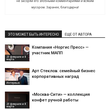
не засоряй его злобными комментариями и всяким
мусором. Заранее, благодарна!
ЭТО МОЖЕТ БЫТЬ ИНТЕРЕСНО
ЕЩЕ ОТ АВТОРА
Компания «Норгис Пресс» —
участник МАПП
23 февраля и 8
марта
Арт Стеклов: семейный бизнес
корпоративных наград
Интервью
«Москва-Сити» — коллекция
конфет ручной работы
23 февраля и 8
марта