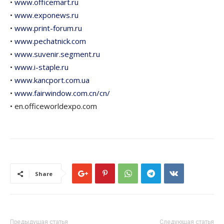
•
www.officemart.ru
•
www.exponews.ru
•
www.print-forum.ru
•
www.pechatnick.com
•
www.suvenir.segment.ru
•
www.i-staple.ru
•
www.kancport.com.ua
•
www.fairwindow.com.cn/cn/
• en.officeworldexpo.com
Share
Предыдущая статья
Следующая статья