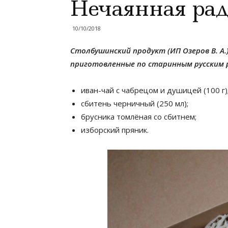
Нечаянная рад
10/10/2018
Столбушинский продукт (ИП Озеров В. А
приготовленные по старинным русским р
иван-чай с чабрецом и душицей (100 г)
сбитень черничный (250 мл);
брусника томлёная со сбитнем;
изборский пряник.