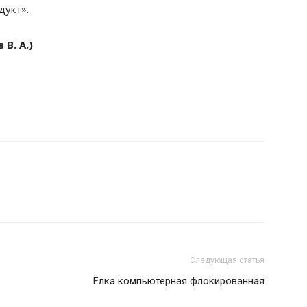
дукт».
В. А.)
Следующая статья
Ёлка компьютерная флокированная