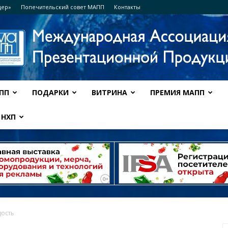
дер»
Попечительский совет МАПП
Контакты
ПП
ПОДАРКИ
ВИТРИНА
ПРЕМИЯ МАПП
Ассоциация
НХП
МАПП
дость