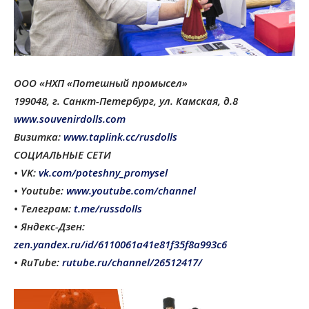
ООО «НХП «Потешный промысел»
199048, г. Санкт-Петербург, ул. Камская, д.8
www.souvenirdolls.com
Визитка:
www.taplink.cc/rusdolls
СОЦИАЛЬНЫЕ СЕТИ
• VK:
vk.com/poteshny_promysel
• Youtube:
www.youtube.com/channel
• Телеграм:
t.me/russdolls
• Яндекс-Дзен:
zen.yandex.ru/id/6110061a41e81f35f8a993c6
• RuTube:
rutube.ru/channel/26512417/