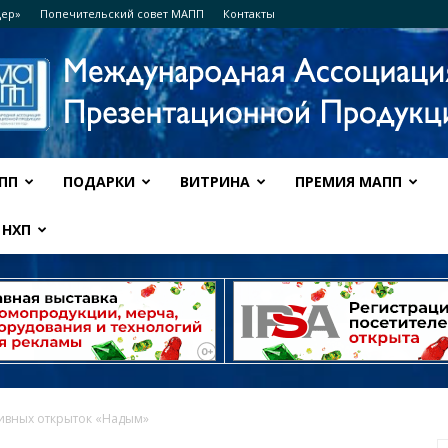
дер»
Попечительский совет МАПП
Контакты
ПП
ПОДАРКИ
ВИТРИНА
ПРЕМИЯ МАПП
Ассоциация
НХП
МАПП
ивных открыток «Надым»