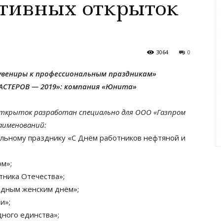
ативных открыток
3064
0
увениры к профессиональным праздникам»
АСТЕРОВ — 2019»: компания «Юнита»
ткрыток разработан специально для ООО «Газпром
аименований:
альному празднику «С Днём работников нефтяной и
м»;
тника Отечества»;
одным женским днём»;
и»;
ного единства»;