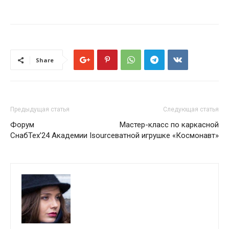
Share
Предыдущая статья
Следующая статья
Форум
Мастер-класс по каркасной
СнабТех’24 Академии Isource
ватной игрушке «Космонавт»