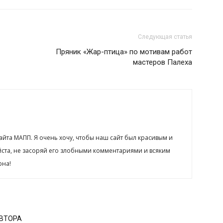
Следующая статья
Пряник «Жар-птица» по мотивам работ
мастеров Палеха
сайта МАПП. Я очень хочу, чтобы наш сайт был красивым и
йста, не засоряй его злобными комментариями и всяким
рна!
АВТОРА