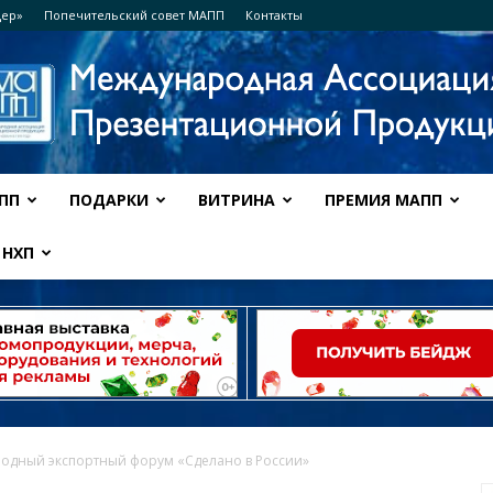
дер»
Попечительский совет МАПП
Контакты
ПП
ПОДАРКИ
ВИТРИНА
ПРЕМИЯ МАПП
Ассоциация
НХП
МАПП
одный экспортный форум «Сделано в России»