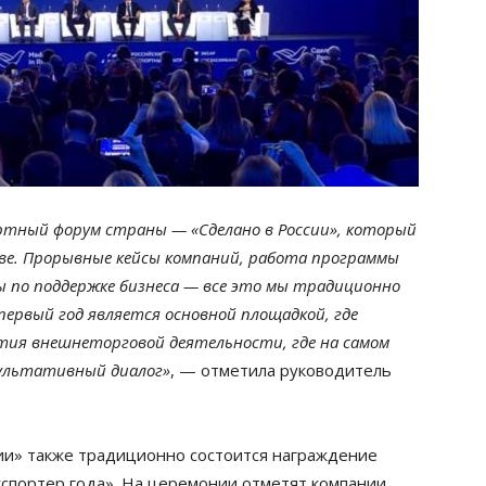
ортный форум страны — «Сделано в России», который
кве. Прорывные кейсы компаний, работа программы
ы по поддержке бизнеса — все это мы традиционно
первый год является основной площадкой, где
тия внешнеторговой деятельности, где на самом
зультативный диалог»
, — отметила руководитель
.
сии» также традиционно состоится награждение
кспортер года». На церемонии отметят компании,