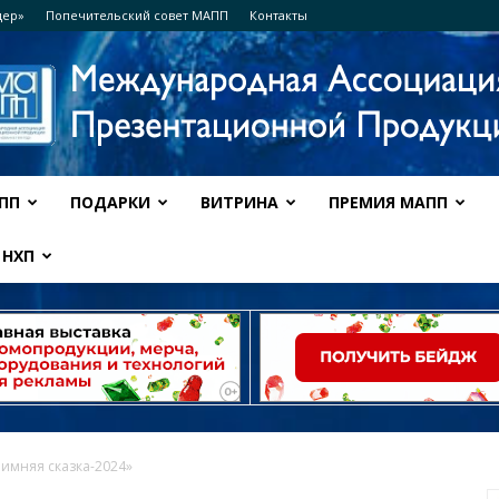
дер»
Попечительский совет МАПП
Контакты
ПП
ПОДАРКИ
ВИТРИНА
ПРЕМИЯ МАПП
Ассоциация
НХП
МАПП
имняя сказка-2024»