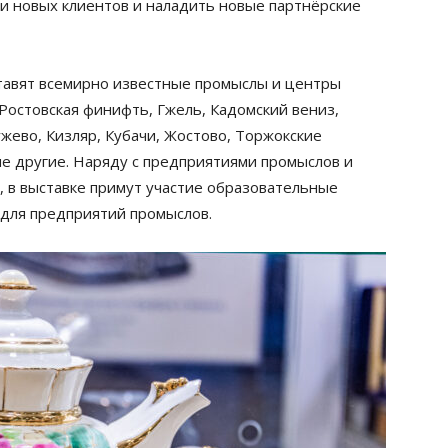
ти новых клиентов и наладить новые партнёрские
тавят всемирно известные промыслы и центры
 Ростовская финифть, Гжель, Кадомский вениз,
жево, Кизляр, Кубачи, Жостово, Торжокские
ие другие. Наряду с предприятиями промыслов и
 в выставке примут участие образовательные
для предприятий промыслов.
Новости о бизнес-подарках
отраслевых событиях
Раз в неделю. Без спама. Только полезны