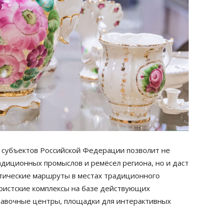
ПОДПИСА
ажимая на кнопку «Подписаться», я даю
согласие на обработку персональных д
в субъектов Российской Федерации позволит не
адиционных промыслов и ремёсел региона, но и даст
тические маршруты в местах традиционного
истские комплексы на базе действующих
тавочные центры, площадки для интерактивных