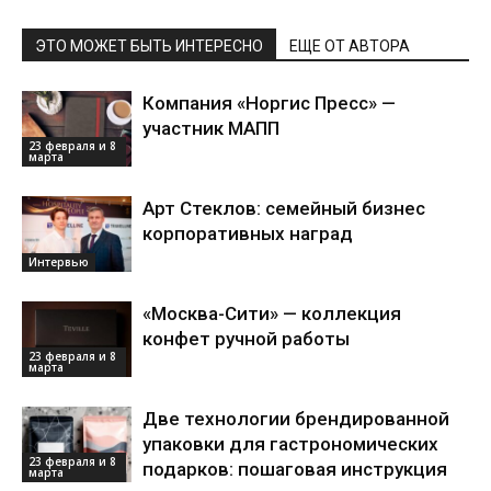
ЭТО МОЖЕТ БЫТЬ ИНТЕРЕСНО
ЕЩЕ ОТ АВТОРА
Компания «Норгис Пресс» —
участник МАПП
23 февраля и 8
марта
Арт Стеклов: семейный бизнес
корпоративных наград
Интервью
«Москва-Сити» — коллекция
конфет ручной работы
23 февраля и 8
марта
Две технологии брендированной
упаковки для гастрономических
23 февраля и 8
подарков: пошаговая инструкция
марта