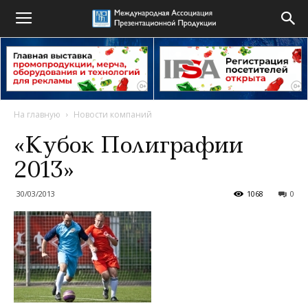
На главную
Новости компаний
«Кубок Полиграфии
2013»
30/03/2013
1068
0