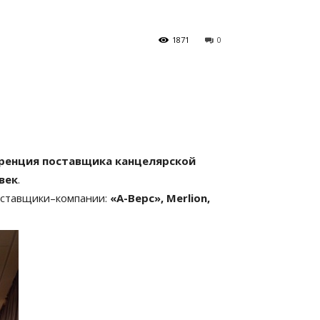
1871
0
ренция поставщика канцелярской
век
.
оставщики–компании:
«А-Верс», Merlion,