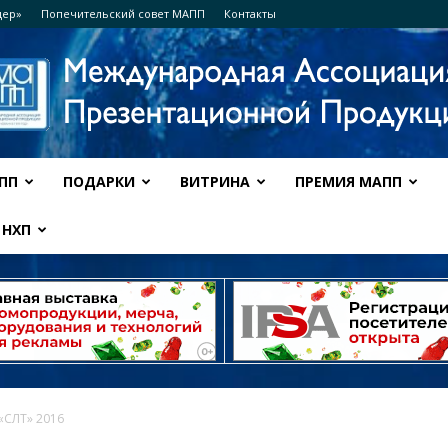
дер»
Попечительский совет МАПП
Контакты
ПП
ПОДАРКИ
ВИТРИНА
ПРЕМИЯ МАПП
Ассоциация
НХП
МАПП
«СЛТ» 2016