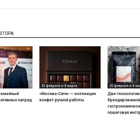
АВТОРА
23 февраля и 8 марта
23 февраля и 8 ма
 семейный
«Москва-Сити» — коллекция
Две технологии
ративных наград
конфет ручной работы
брендированной
гастрономическ
пошаговая инст