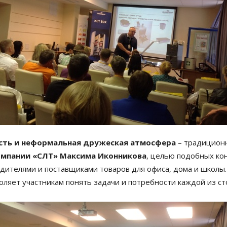
ость и неформальная дружеская атмосфера
– традицион
омпании «СЛТ» Максима Иконникова
, целью подобных к
дителями и поставщиками товаров для офиса, дома и школы
ляет участникам понять задачи и потребности каждой из ст