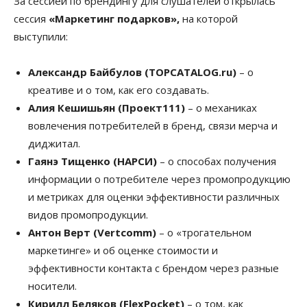
За сессией по брендингу для слушателей открылась
сессия
«Маркетинг подарков»,
на которой
выступили:
Александр Байбулов (TOPCATALOG.ru)
– о
креативе и о том, как его создавать.
Алия Кешишьян (Проект111)
– о механиках
вовлечения потребителей в бренд, связи мерча и
диджитал.
Гаянэ Тищенко (НАРСИ)
– о способах получения
информации о потребителе через промопродукцию
и метриках для оценки эффективности различных
видов промопродукции.
Антон Верт (Vertсomm)
– о «трогательном
маркетинге» и об оценке стоимости и
эффективности контакта с брендом через разные
носители.
Кирилл Беляков (FlexPocket)
– о том, как