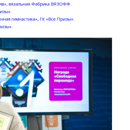
ив», вязальная Фабрика ВЯЗОФФ.
изы».
ная гимнастика», ГК «Все Призы».
ризы».