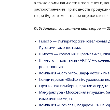
а также оригинальности исполнения и, ко
распространения. Пригодность продукции
жюри будет отмечать при оценке как пол
Победители, соискатели категории
—
2
I место — Императорский ювелирный д
Русскими самоцветами.
II место — компания «Прагматика», гло
III место — компания «ART-VIA», колле
реальностью.
Компания «Com.Mint», шарф Veter – пит
Кондитерская «Sladkolini», уральские п
Пряничная «Имбирь», пряник «Сердце 
Мануфактура «Московская игрушка», ба
изменившие мир!».
Компания «BroVanz», подарочный набо