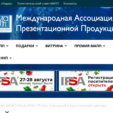
 «Лидер»
Попечительский совет МАПП
Контакты
ПП
ПОДАРКИ
ВИТРИНА
ПРЕМИЯ МАПП
Ассоциация
НХП
МАПП
рия «МОЙ ГОРОД, МОЯ СТРАНА» (городской и туристический сувенир)