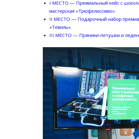
I МЕСТО — Премиальный кейс с шокол
мастерская «Трюфелиссимо».
II МЕСТО — Подарочный набор премиа
«Тевиль».
III МЕСТО — Пряники-петушки и леденц