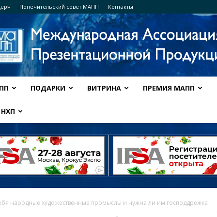
дер»
Попечительский совет МАПП
Контакты
ПП
ПОДАРКИ
ВИТРИНА
ПРЕМИЯ МАПП
Ассоциация
НХП
МАПП
 себя народные художественные промыслы и нужна ли им господдрежка