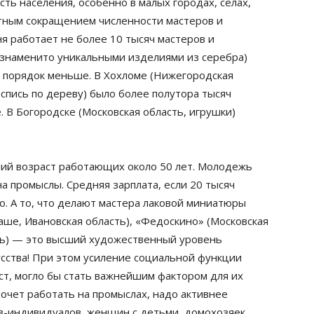
ть населения, особенно в малых городах, селах,
ратным сокращением численности мастеров и
я работает не более 10 тысяч мастеров и
, знаменито уникальными изделиями из серебра)
а порядок меньше. В Хохломе (Нижегородская
оспись по дереву) было более полутора тысяч
 В Богородске (Московская область, игрушки)
ний возраст работающих около 50 лет. Молодежь
на промыслы. Средняя зарплата, если 20 тысяч
во. А то, что делают мастера лаковой миниатюры
аше, Ивановская область), «Федоскино» (Московская
ть) — это высший художественный уровень
усства! При этом усиление социальной функции
т, могло бы стать важнейшим фактором для их
очет работать на промыслах, надо активнее
в-индивидуалов, женщин с детьми, домохозяек,