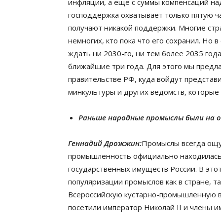
инфляции, а еще с суммы компенсаций на
господдержка охватывает только пятую ч
получают никакой поддержки. Многие стра
немногих, кто пока что его сохранил. Но 
ждать ни 2030-го, ни тем более 2035 го
ближайшие три года. Для этого мы пред
правительстве РФ, куда войдут представ
минкультуры и других ведомств, которые
Раньше народные промыслы были на ос
Геннадий Дрожжин:
Промыслы всегда ощущ
промышленность официально находилась
государственных имуществ России. В это
популяризации промыслов как в стране, т
Всероссийскую кустарно-промышленную вы
посетили император Николай II и члены 