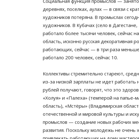
Социальная функция промыслов — занятос
деревнях, поселках, аулах — в связи с к
художников потеряна. В промыслах сегодн
художников. В Кубачах (село в Дагестане
работало более тысячи человек, сейчас н
область, исконно русская декоративная р
работающих, сейчас — в три раза меньше.
работало 200 человек, сейчас 10.
Коллективы стремительно стареют, сред
из-за низкой зарплаты не идет работать 
рублей получают, говорят, что это здоро
«Холуя» и «Палеха» (темперой на папье-м
область), «Мстёры» (Владимирская облас
отечественной и мировой культуры и иск
промыслов — создание новых рабочих мес
развития. Поскольку молодежь не очень х
привлекать работающих на дому мастеро