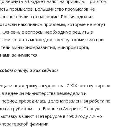
до вернуть в бюджет налог на прибыль. При этом
асть промыслов. Большинство промыслов не
ны потеряли это наследие. Россия одна из
в отрасли накопились проблемы, которые не могут
да. Основные вопросы необходимо решить в
лагаем создать межведомственную комиссию при
ители минэкономразвития, минпромторга,
 нами занимаются.
обом счету, а как сейчас?
али поддержку государства. С XIX века кустарная
 в ведении Министерства земледелия и
т период проводилась целенаправленная работа по
ак и за рубежом — в Европе и Америке. Первую
ставку в Санкт-Петербурге в 1902 году лично
императорской фамилии.