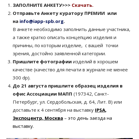
ЗА
ПОЛНИТЕ АНКЕТУ
>>>
Скачать.
О
тправьте
Анкету
куратору
ПРЕМИИ
или
на
info@iapp-spb.org
.
В анкете необходимо заполнить данные участника,
а также кратко описать концепцию изделия и
причины, по которым изделие, с вашей точки
зрения, достойно заявленной категории.
Пришлите фотографии
изделий в хорошем
качестве (качество для печати в журнале не менее
300 dp).
До 21 августа п
ришлите образец изделия в
офис Ассоциации МАПП
(197342, Санкт-
Петербург, ул. Сердобольская, д. 64, Лит. В) или
доставьте к 4 сентября на выставку
IPSA
,
Экспоцентр, Москва
– это день заезда на
выставку.