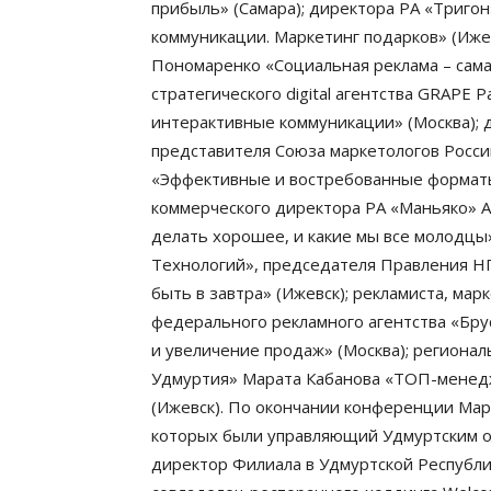
прибыль» (Самара); директора РА «Тригон»
коммуникации. Маркетинг подарков» (Ижев
Пономаренко «Социальная реклама – сама
стратегического digital агентства GRAPE
интерактивные коммуникации» (Москва); 
представителя Союза маркетологов Росс
«Эффективные и востребованные форматы
коммерческого директора РА «Маньяко» 
делать хорошее, и какие мы все молодцы
Технологий», председателя Правления Н
быть в завтра» (Ижевск); рекламиста, мар
федерального рекламного агентства «Бр
и увеличение продаж» (Москва); региона
Удмуртия» Марата Кабанова «ТОП-менедж
(Ижевск). По окончании конференции Мар
которых были управляющий Удмуртским о
директор Филиала в Удмуртской Республ