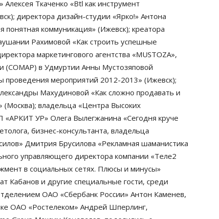
 Алексея Ткаченко «Btl как инструмент
ск); директора дизайн-студии «Ярко!» Антона
я понятная коммуникация» (Ижевск); креатора
 Раушании Рахимовой «Как строить успешные
директора маркетингового агентства «MUSTOZA»,
ии (СОМАР) в Удмуртии Анны Мустозяповой
 проведения мероприятий 2012-2013» (Ижевск);
Александры Махудиновой «Как сложно продавать и
» (Москва); владельца «Центра Высоких
П «АРКИТ УР» Олега Вылегжанина «Сегодня круче
кетолога, бизнес-консультанта, владельца
усилов» Дмитрия Брусилова «Рекламная шаманистика
льного управляющего директора компании «Теле2
мент в социальных сетях. Плюсы и минусы»
ат Кабанов и другие специальные гости, среди
тделением ОАО «Сбербанк России» Антон Каменев,
ике ОАО «Ростелеком» Андрей Шперлинг,