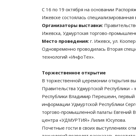
С 16 по 19 октября на основании Распор
Ижевске состоялась специализированная 
Организаторы выставки:
Правительств
Ижевска, Удмуртская торгово-промышлен
Место проведения:
г. Ижевск, ул. Коопер
Одновременно проводилась Вторая спец
технологий «ИнфоТех».
Торжественное открытие
В торжественной церемонии открытия вы
Правительства Удмуртской Республики – 
Республики Владимир Перешеин, первый з
информации Удмуртской Республики Серг
торгово-промышленной палаты Евгений В
центра «УДМУРТИЯ» Лилия Юсупова.
Почетные гости в своих выступлениях от
технологий позволят рассказать посетит