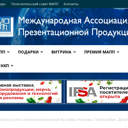
дер»
Попечительский совет МАПП
Контакты
ПП
ПОДАРКИ
ВИТРИНА
ПРЕМИЯ МАПП
Ассоциация
НХП
МАПП
пресс-релиз специализированной выставки «Реклама. Полиграфия. Диза