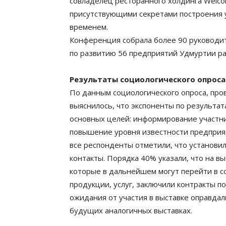
совладелец ресторанного холдинга Welco
присутствующими секретами построения 
временем.
Конференция собрала более 90 руководит
по развитию 56 предприятий Удмуртии ра
Результаты социологического опроса
По данным социологического опроса, п
выяснилось, что экспоненты по результата
основных целей: информирование участник
повышение уровня известности предприят
все респонденты отметили, что установи
контакты. Порядка 40% указали, что на в
которые в дальнейшем могут перейти в с
продукции, услуг, заключили контракты п
ожидания от участия в выставке оправдал
будущих аналогичных выставках.