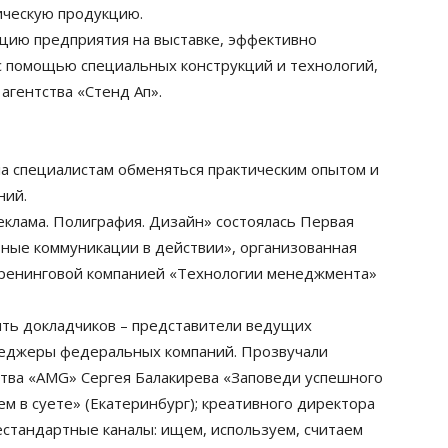
ическую продукцию.
ицию предприятия на выставке, эффективно
с помощью специальных конструкций и технологий,
агентства «Стенд Ап».
а специалистам обменяться практическим опытом и
ний.
еклама. Полиграфия. Дизайн» состоялась Первая
ные коммуникации в действии», организованная
ренинговой компанией «Технологии менеджмента»
ять докладчиков – представители ведущих
енеджеры федеральных компаний. Прозвучали
тва «AMG» Сергея Балакирева «Заповеди успешного
ем в суете» (Екатеринбург); креативного директора
Нестандартные каналы: ищем, используем, считаем