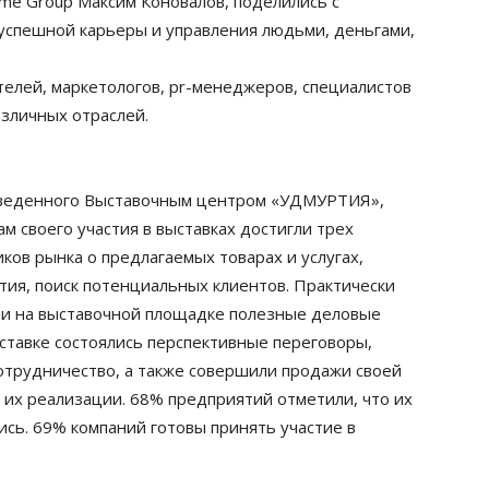
me Group Максим Коновалов, поделились с
успешной карьеры и управления людьми, деньгами,
елей, маркетологов, pr-менеджеров, специалистов
зличных отраслей.
роведенного Выставочным центром «УДМУРТИЯ»,
м своего участия в выставках достигли трех
ов рынка о предлагаемых товарах и услугах,
ия, поиск потенциальных клиентов. Практически
ли на выставочной площадке полезные деловые
ыставке состоялись перспективные переговоры,
отрудничество, а также совершили продажи своей
о их реализации. 68% предприятий отметили, что их
ись. 69% компаний готовы принять участие в