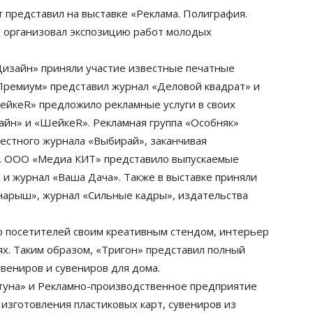
 представил на выставке «Реклама. Полиграфия.
е организовал экспозицию работ молодых
 Дизайн» приняли участие известные печатные
Премиум» представил журнал «Деловой квадрат» и
ШейкеR» предложило рекламные услуги в своих
айн» и «ШейкеR». Рекламная группа «Особняк»
вестного журнала «Выбирай», заканчивая
. ООО «Медиа КИТ» представило выпускаемые
 и журнал «Ваша Дача». Также в выставке приняли
Янарыш», журнал «Сильные кадры», издательства
о посетителей своим креативным стендом, интерьер
ях. Таким образом, «Тригон» представил полный
увениров и сувениров для дома.
ртуна» и Рекламно-производственное предприятие
изготовления пластиковых карт, сувениров из