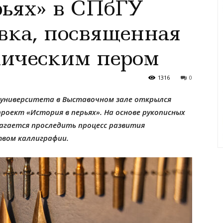
рьях» в СПбГУ
вка, посвященная
лическим пером
1316
0
 университета в Выставочном зале открылся
оект «История в перьях». На основе рукописных
агается проследить процесс развития
твом каллиграфии.