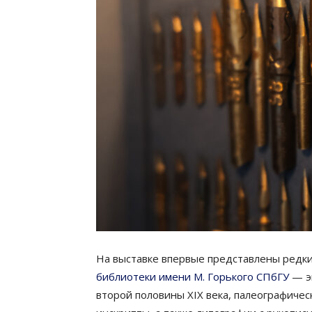
На выставке впервые представлены редк
библиотеки имени М. Горького СПбГУ
— эк
второй половины XIX века, палеографичес