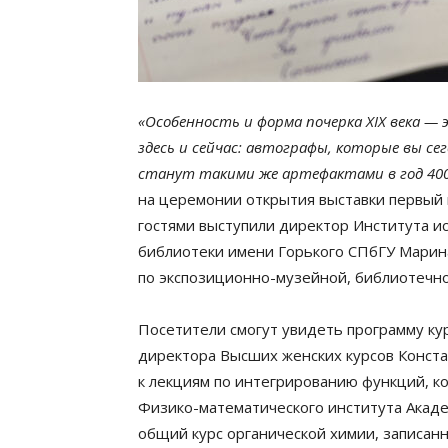
«Особенность и форма почерка XIX века —
здесь и сейчас: автографы, которые вы се
станут такими же артефактами в год 40
на церемонии открытия выставки первый 
гостями выступили директор Института и
библиотеки имени Горького СПбГУ Марина
по экспозиционно-музейной, библиотечно
Посетители смогут увидеть программу кур
директора Высших женских курсов Конст
к лекциям по интегрированию функций, к
Физико-математического института Акаде
общий курс органической химии, записан