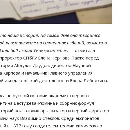
 это наша история. На самом деле она творится
годня оставляете на страницах изданий, возможно,
0 или 500-летия Университета»
, — отметила
проректор СПбГУ Елена Чернова. Также перед
стории Абдулла Даудов, директор Научной
 Карпова и начальник Главного управления
й и издательской деятельности Елена Лебедкина.
са по русской истории академика первого
антина Бестужева-Рюмина и сборник формул
оторый подготовил организатор и первый директор
мии наук Владимир Стеклов. Среди экспонатов
ный в 1877 году создателем теории химического