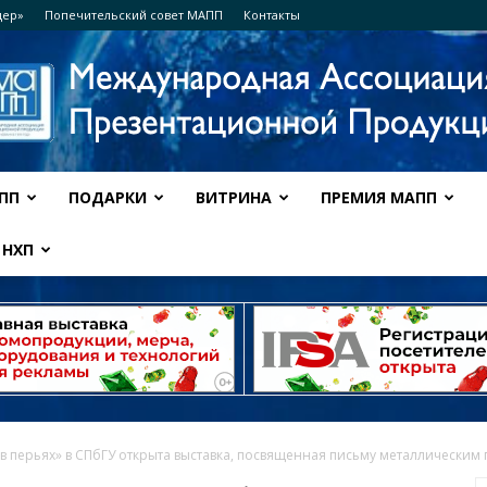
дер»
Попечительский совет МАПП
Контакты
ПП
ПОДАРКИ
ВИТРИНА
ПРЕМИЯ МАПП
Ассоциация
НХП
МАПП
в перьях» в СПбГУ открыта выставка, посвященная письму металлическим