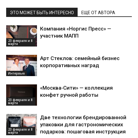
ЭТО МОЖЕТ БЫТЬ ИНТЕРЕСНО
ЕЩЕ ОТ АВТОРА
Компания «Норгис Пресс» —
участник МАПП
23 февраля и 8
марта
Арт Стеклов: семейный бизнес
корпоративных наград
Интервью
«Москва-Сити» — коллекция
конфет ручной работы
23 февраля и 8
марта
Две технологии брендированной
упаковки для гастрономических
23 февраля и 8
подарков: пошаговая инструкция
марта