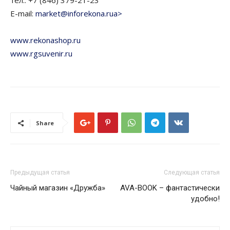
тел.: +7 (846) 379-21-23
E-mail:
market@inforekona.rua>
www.rekonashop.ru
www.rgsuvenir.ru
Share
Предыдущая статья
Следующая статья
Чайный магазин «Дружба»
AVA-BOOK – фантастически
удобно!