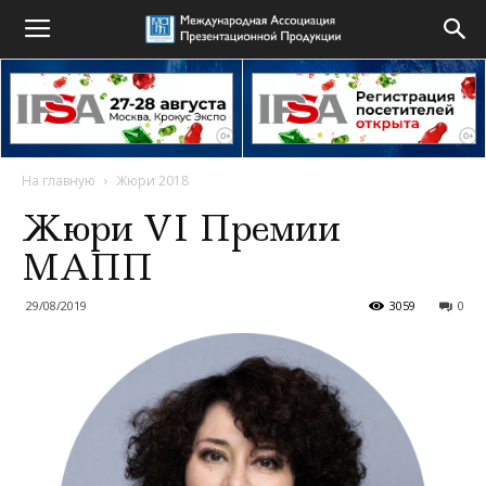
На главную
Жюри 2018
Жюри VI Премии
МАПП
29/08/2019
3059
0