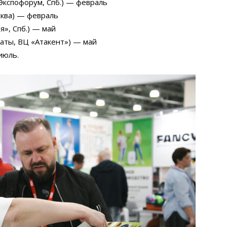
Экспофорум, Спб.) — февраль
ква) — февраль
я», Спб.) — май
маты, ВЦ «Атакент») — май
июль.