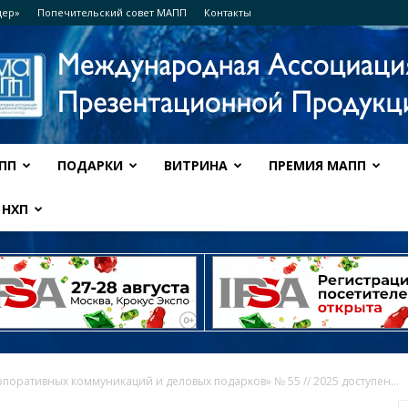
дер»
Попечительский совет МАПП
Контакты
ПП
ПОДАРКИ
ВИТРИНА
ПРЕМИЯ МАПП
Ассоциация
НХП
МАПП
поративных коммуникаций и деловых подарков» № 55 // 2025 доступен...