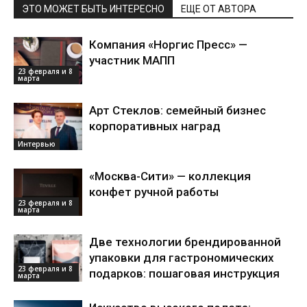
ЭТО МОЖЕТ БЫТЬ ИНТЕРЕСНО
ЕЩЕ ОТ АВТОРА
Компания «Норгис Пресс» —
участник МАПП
23 февраля и 8
марта
Арт Стеклов: семейный бизнес
корпоративных наград
Интервью
«Москва-Сити» — коллекция
конфет ручной работы
23 февраля и 8
марта
Две технологии брендированной
упаковки для гастрономических
23 февраля и 8
подарков: пошаговая инструкция
марта