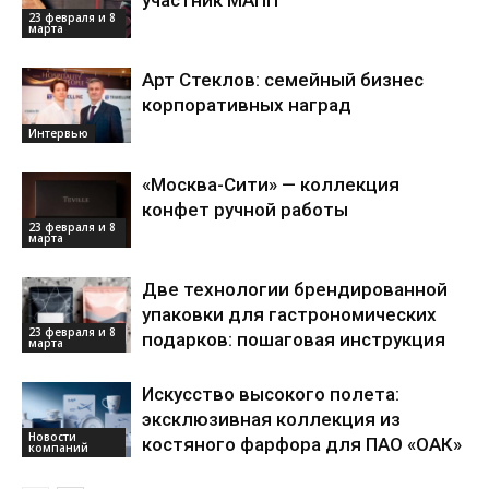
участник МАПП
23 февраля и 8
марта
Арт Стеклов: семейный бизнес
корпоративных наград
Интервью
«Москва-Сити» — коллекция
конфет ручной работы
23 февраля и 8
марта
Две технологии брендированной
упаковки для гастрономических
23 февраля и 8
подарков: пошаговая инструкция
марта
Искусство высокого полета:
эксклюзивная коллекция из
Новости
костяного фарфора для ПАО «ОАК»
компаний