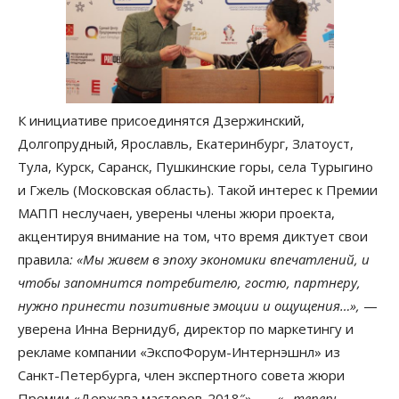
К инициативе присоединятся Дзержинский,
Долгопрудный, Ярославль, Екатеринбург, Златоуст,
Тула, Курск, Саранск, Пушкинские горы, села Турыгино
и Гжель (Московская область). Такой интерес к Премии
МАПП неслучаен, уверены члены жюри проекта,
акцентируя внимание на том, что время диктует свои
правила
: «Мы живем в эпоху экономики впечатлений, и
чтобы запомнится потребителю, гостю, партнеру,
нужно принести позитивные эмоции и ощущения…»,
—
уверена Инна Вернидуб, директор по маркетингу и
рекламе компании «ЭкспоФорум-Интернэшнл» из
Санкт-Петербурга, член экспертного совета жюри
Премии «Держава мастеров-2018″», —
«…теперь