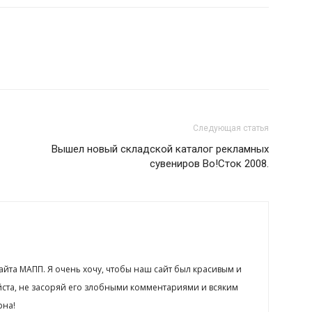
Следующая статья
Вышел новый складской каталог рекламных
сувениров Во!Сток 2008.
сайта МАПП. Я очень хочу, чтобы наш сайт был красивым и
йста, не засоряй его злобными комментариями и всяким
рна!