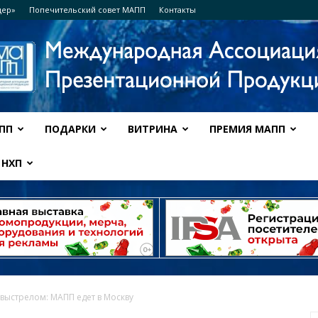
дер»
Попечительский совет МАПП
Контакты
ПП
ПОДАРКИ
ВИТРИНА
ПРЕМИЯ МАПП
Ассоциация
НХП
МАПП
выстрелом: МАПП едет в Москву