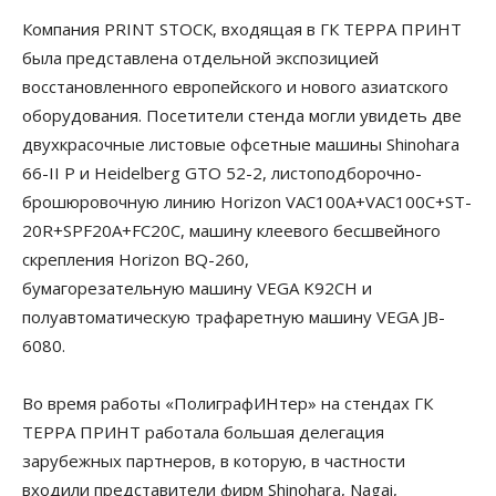
Компания PRINT STOCК, входящая в ГК ТЕРРА ПРИНТ
была представлена отдельной экспозицией
восстановленного европейского и нового азиатского
оборудования. Посетители стенда могли увидеть две
двухкрасочные листовые офсетные машины Shinоhara
66-II P и Heidelberg GTO 52-2, листоподборочно-
брошюровочную линию Horizon VAC100A+VAC100C+ST-
20R+SPF20A+FC20C, машину клеевого бесшвейного
скрепления Horizon BQ-260,
бумагорезательную машину VEGA K92CH и
полуавтоматическую трафаретную машину VEGA JB-
6080.
Во время работы «ПолиграфИНтер» на стендах ГК
ТЕРРА ПРИНТ работала большая делегация
зарубежных партнеров, в которую, в частности
входили представители фирм Shinohara, Nagai,