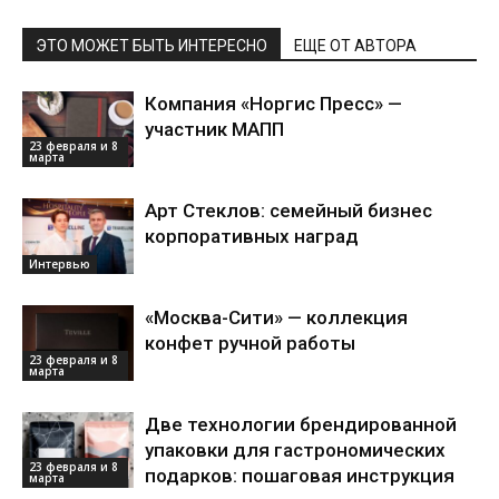
ЭТО МОЖЕТ БЫТЬ ИНТЕРЕСНО
ЕЩЕ ОТ АВТОРА
Компания «Норгис Пресс» —
участник МАПП
23 февраля и 8
марта
Арт Стеклов: семейный бизнес
корпоративных наград
Интервью
«Москва-Сити» — коллекция
конфет ручной работы
23 февраля и 8
марта
Две технологии брендированной
упаковки для гастрономических
23 февраля и 8
подарков: пошаговая инструкция
марта