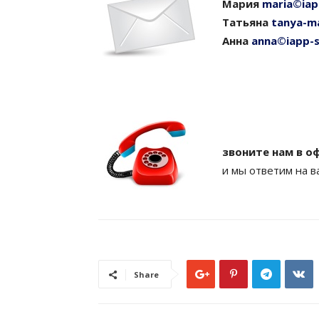
Мария
maria©iap
Татьяна
tanya-m
Анна
anna©iapp-
звоните нам в оф
и мы ответим на в
Share