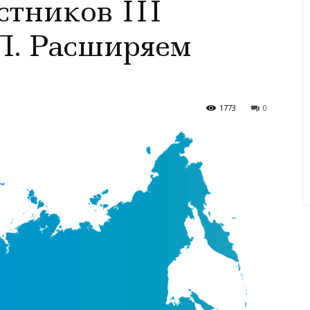
стников III
. Расширяем
1773
0