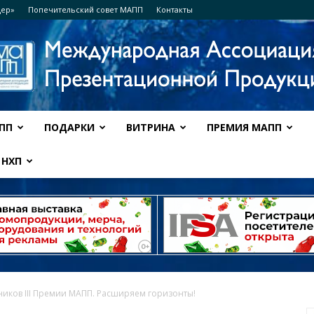
дер»
Попечительский совет МАПП
Контакты
ПП
ПОДАРКИ
ВИТРИНА
ПРЕМИЯ МАПП
Ассоциация
НХП
МАПП
ников III Премии МАПП. Расширяем горизонты!