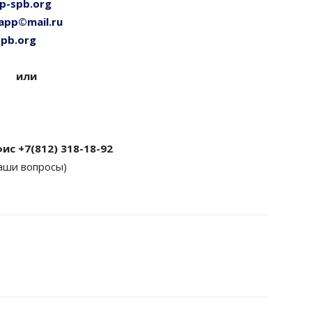
p-spb.org
app©mail.ru
spb.org
или
ис +7(812) 318-18-92
аши вопросы)